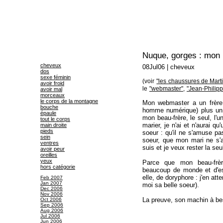
Nuque, gorges : mon 
cheveux
08Jul06
|
cheveux
dos
sexe féminin
(voir
"les chaussures de Mart
avoir froid
le
"webmaster"
,
"Jean-Philipp
avoir mal
morceaux
le corps de la montagne
Mon webmaster a un frère,
bouche
homme numérique) plus un au
épaule
mon beau-frère, le seul, l'
tout le corps
marier, je n'ai et n'aurai qu
main droite
pieds
soeur : qu'il ne s'amuse pa
sein
soeur, que mon mari ne s'a
ventres
suis et je veux rester la se
avoir peur
oreilles
yeux
Parce que mon beau-frè
hors catégorie
beaucoup de monde et d'e
elle, de doryphore : j'en att
Feb 2007
Jan 2007
moi sa belle soeur).
Dec 2006
Nov 2006
La preuve, son machin à bes
Oct 2006
Sep 2006
Aug 2006
Jul 2006
Jun 2006