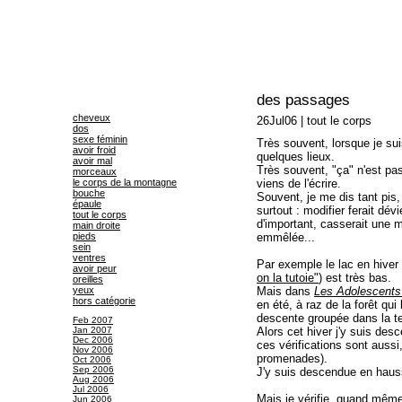
des passages
cheveux
26Jul06
|
tout le corps
dos
sexe féminin
Très souvent, lorsque je suis 
avoir froid
quelques lieux.
avoir mal
Très souvent, "ça" n'est p
morceaux
le corps de la montagne
viens de l'écrire.
bouche
Souvent, je me dis tant pis,
épaule
surtout : modifier ferait dév
tout le corps
d'important, casserait une 
main droite
pieds
emmêlée...
sein
ventres
Par exemple le lac en hiver
avoir peur
on la tutoie"
) est très bas.
oreilles
yeux
Mais dans
Les Adolescents 
hors catégorie
en été, à raz de la forêt qu
descente groupée dans la t
Feb 2007
Jan 2007
Alors cet hiver j'y suis des
Dec 2006
ces vérifications sont aussi
Nov 2006
promenades).
Oct 2006
Sep 2006
J'y suis descendue en hauss
Aug 2006
Jul 2006
Mais je vérifie, quand même
Jun 2006