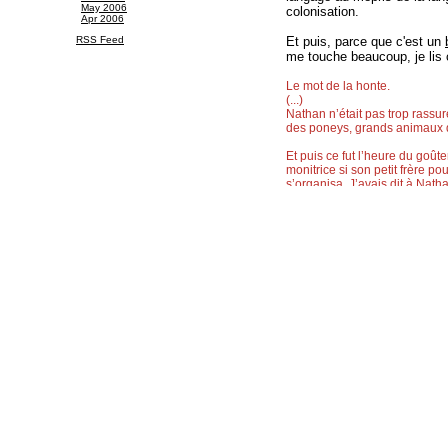
May 2006
colonisation.
Apr 2006
RSS Feed
Et puis, parce que c'est un
me touche beaucoup, je lis 
Le mot de la honte.
(...)
Nathan n’était pas trop rassu
des poneys, grands animaux qu
Et puis ce fut l’heure du goû
monitrice si son petit frère p
s’organisa. J’avais dit à Nath
tranquille. Comme une des moni
de l’aider à couper les gâteau
faim, je n’ai pas vu que Natha
quand une Madeleine éplorée 
Nathan se tenait assez mal, r
pantalon. Je rhabillais Natha
creux de l’oreille, elle était
ro
Le mot de honte. Ce petit mot
me fit l’effet d’un poignard. M
la fois mal pour Madeleine, m
Pendant le trajet du retour, M
la main que je lui tendais. On
toujours quand nous sommes en
beauté que l’on envie sur les
cela ne parvenait pas à me fai