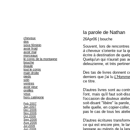
la parole de Nathan
cheveux
26Apr06
|
bouche
dos
sexe féminin
Souvent, lors de rencontres
avoir froid
à cheveux
s'oriente sur la q
avoir mal
écrire à destination de quel
morceaux
le corps de la montagne
Quelqu'un qui n'aurait pas a
bouche
deleuzienne, et très pertine
épaule
tout le corps
Des tas de livres donnent c
main droite
pieds
derniers que j'ai lu
L'Homme 
sein
ce titre.
ventres
avoir peur
D'autres livres sont au contr
oreilles
yeux
l'ont, mais qu'il faut soit-dis
hors catégorie
l'occasion de douteux atelier
soit-disant "libère" la parol
Feb 2007
Jan 2007
telle quelle, en copier-colle
Dec 2006
pas le cas de tous les atelie
Nov 2006
Oct 2006
Sep 2006
D'autres écritures transform
Aug 2006
ce qui est encore pire, le l
Jul 2006
langage au mépris de la lang
Jun 2006