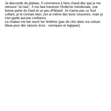
Je descends du plateau. Il commence à faire chaud dès que je me
retrouve "en bas". Il me faut traverser l'Ardèche méridionale, une
bonne partie du Gard et un peu d'Hérault. Je n'aime pas ce Sud
collant, je le connais bien, j'en ai même des bons souvenirs, mais je
n'en garde aucune confiance.
La chaleur me fait ouvrir les fenêtres (pas de clim dans ma voiture
bleue pour des raisons écos : nomiques et logiques).
Dans la chaleur à mi-parcours je vois un type, un clodo, assis contre