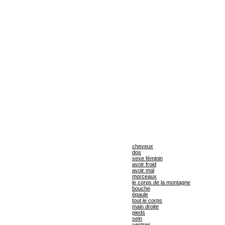
cheveux
dos
sexe féminin
avoir froid
avoir mal
morceaux
le corps de la montagne
bouche
épaule
tout le corps
main droite
pieds
sein
ventres