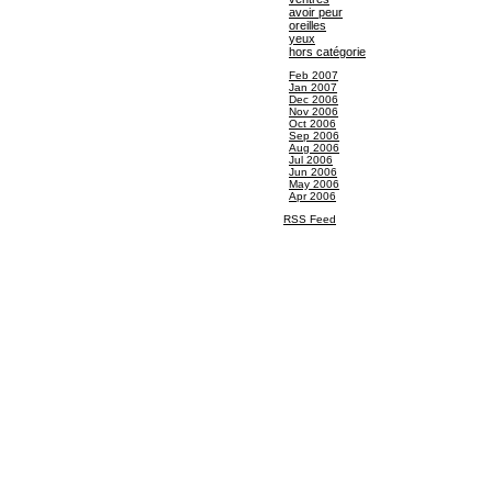
avoir peur
oreilles
yeux
hors catégorie
Feb 2007
Jan 2007
Dec 2006
Nov 2006
Oct 2006
Sep 2006
Aug 2006
Jul 2006
Jun 2006
May 2006
Apr 2006
RSS Feed