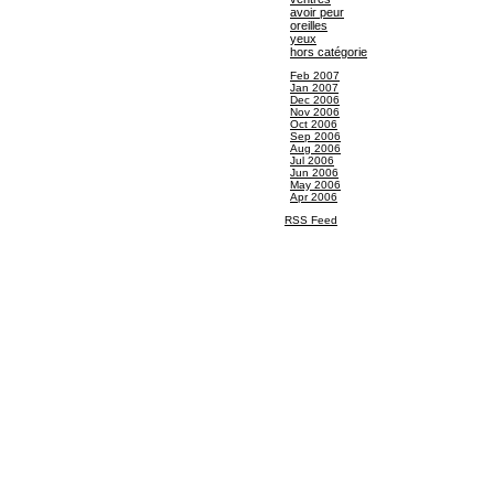
avoir peur
oreilles
yeux
hors catégorie
Feb 2007
Jan 2007
Dec 2006
Nov 2006
Oct 2006
Sep 2006
Aug 2006
Jul 2006
Jun 2006
May 2006
Apr 2006
RSS Feed