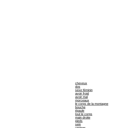
cheveux
dos
sexe féminin
avoir froid
avoir mal
morceaux
le corps de la montagne
bouche
épaule
tout le corps
main droite
pieds
sein
ventres