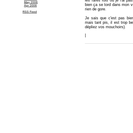
les rares fois où je l'ai p
May 2006
bien ça se tord dans mon ven
Apr 2006
rien de gore.
RSS Feed
Je sais que c'est pas bien,
mais tant pis, il est trop 
dépliez vos mouchoirs).
|