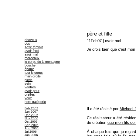
père et fille
cheveux
11Feb07
|
avoir mal
dos
sexe féminin
Je crois bien que c'est mon
avoir froid
avoir mal
morceaux
le corps de la montagne
bouche
épaule
tout le corps
main droite
pieds
sein
ventres
avoir peur
oreilles
yeux
hors catégorie
Feb 2007
Il a été réalisé par
Michael 
Jan 2007
Dec 2006
Ce réalisateur a été réside
Nov 2006
Oct 2006
de création
que mon fils con
Sep 2006
Aug 2006
À chaque fois que je regard
Jul 2006
Jun 2006