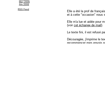
May 2006
Apr 2006
RSS Feed
Elle a été la prof de frança
et à cette "occasion" nou
Elle m'a lue et aidée pour 
(voir
cet échange de mail
).
Le texte fini, il est refusé
Découragée, j'imprime le te
recommencer mes envois p
Mallaury me demande : à qui
regarde en souriant. Qu'elle 
Novarina and co qui va me p
éditeurs. Non, ma naïve, j'e
éditeurs. Mais pourquoi, t'a
Mallaury, arrête, j'ai envoyé
j'ai eu ma lettre type de refu
OK, ok, j'envoie à P.O.L., j
te faire plaisir, mais c'est d
Les "petits" éditeurs m'ont
ne m'ont jamais répondu.
Paul Otchakovski-Laurens m
"dispute" avec ma Lorie.