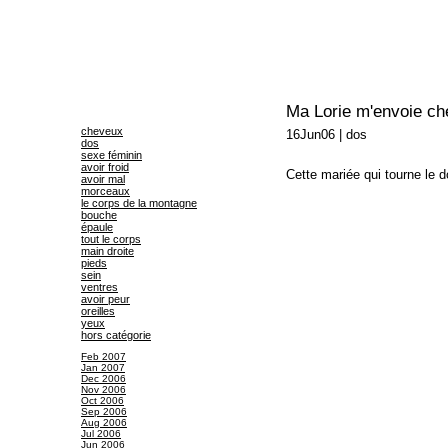
Ma Lorie m'envoie ch
cheveux
16Jun06
|
dos
dos
sexe féminin
avoir froid
Cette mariée qui tourne le d
avoir mal
morceaux
le corps de la montagne
bouche
épaule
tout le corps
main droite
pieds
sein
ventres
avoir peur
oreilles
yeux
hors catégorie
Feb 2007
Jan 2007
Dec 2006
Nov 2006
Oct 2006
Sep 2006
Aug 2006
Jul 2006
Jun 2006