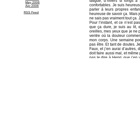
fatigue, d’hivers si longs 
May 2006
confortables. Je suis heureu
Apr 2006
parler à leurs propres enfa
RSS Feed
heureuse de savoir ça. Mais j
ne sais pas vraiment tout ça. 
Pour l’instant, et ce n’est p
que ça dure, je suis au lit,
oreilles, mes yeux que je ne p
ventre où la douleur commence
mon corps. Une semaine pour
pas être. Et tant de doutes. J
Faux, et j’en aurai d’autres,
doit faire aussi mal, et même 
pas le dire à Henri, que j’en
peut pas faire si mal. Pas a
qu’il n’y a personne pour 
s’occuper des repas, du lin
alors il marche là, dans la ma
La maison vieille, elle n’est 
la neuve. C’est le pauvre Paul
n’est pas né, il n’est pas mo
pauvre Nénotte, ni les autres
cette douleur à mon ventre.
corps qui s’étire dans cette 
marcher sur mon ventre. Et 
commode. Le parquet, je voud
dessus me sont insupportables
mais sort, sort ! Il hausse l
son livre.
Henri, il lit tout le temps, e
fenêtre prise dans la glace. 
moi. Je voudrais me passer de 