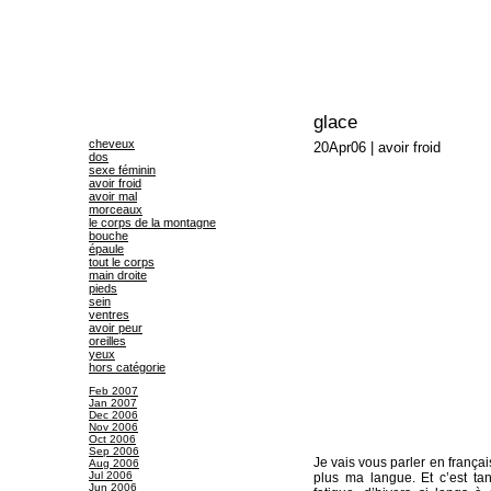
glace
cheveux
20Apr06
|
avoir froid
dos
sexe féminin
avoir froid
avoir mal
morceaux
le corps de la montagne
bouche
épaule
tout le corps
main droite
pieds
sein
ventres
avoir peur
oreilles
yeux
hors catégorie
Feb 2007
Jan 2007
Dec 2006
Nov 2006
Oct 2006
Sep 2006
Je vais vous parler en frança
Aug 2006
Jul 2006
plus ma langue. Et c’est ta
Jun 2006