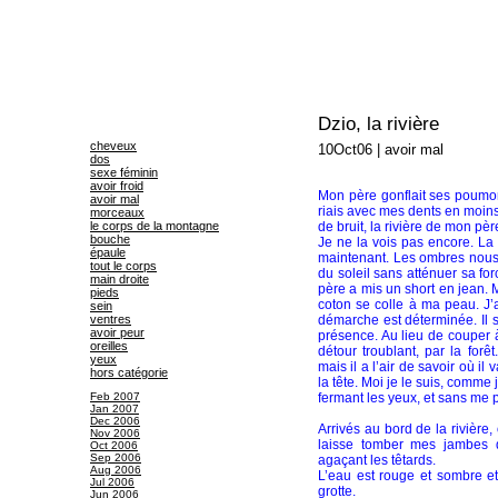
Dzio, la rivière
cheveux
10Oct06
|
avoir mal
dos
sexe féminin
avoir froid
Mon père gonflait ses poumons 
avoir mal
riais avec mes dents en moins,
morceaux
le corps de la montagne
de bruit, la rivière de mon pèr
bouche
Je ne la vois pas encore. La 
épaule
maintenant. Les ombres nous 
tout le corps
du soleil sans atténuer sa fo
main droite
père a mis un short en jean. Mo
pieds
coton se colle à ma peau. J’
sein
ventres
démarche est déterminée. Il 
avoir peur
présence. Au lieu de couper à
oreilles
détour troublant, par la forê
yeux
mais il a l’air de savoir où il
hors catégorie
la tête. Moi je le suis, comme j
Feb 2007
fermant les yeux, et sans me 
Jan 2007
Dec 2006
Arrivés au bord de la rivière, 
Nov 2006
laisse tomber mes jambes d
Oct 2006
Sep 2006
agaçant les têtards.
Aug 2006
L’eau est rouge et sombre e
Jul 2006
grotte.
Jun 2006