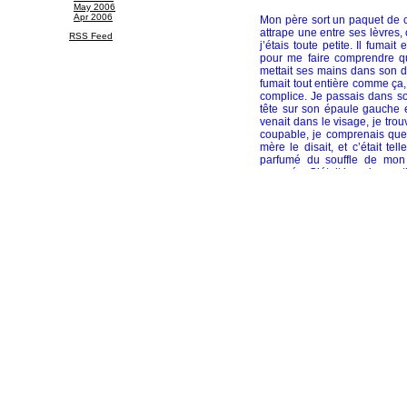
May 2006
Apr 2006
Mon père sort un paquet de ci
attrape une entre ses lèvres
RSS Feed
j’étais toute petite. Il fumait
pour me faire comprendre que
mettait ses mains dans son do
fumait tout entière comme ça, 
complice. Je passais dans so
tête sur son épaule gauche 
venait dans le visage, je tro
coupable, je comprenais que 
mère le disait, et c’était t
parfumé du souffle de mon p
rassurée. C’était bon de ment
Je regarde mon père finir sa 
même chose, lui mentir, la trah
si beau mon père. J’aime se
déraisonnable. Ma mère abse
Mon père se tourne vers moi
profonde. Ses paupières to
l’ombre qu’elles portent jusq
vacarme de l’eau ramène mon
manga frétiller, ébrouer ses 
soudain, s’immobilise, on dirait
tête minuscule vers l’arrière,
soulève ses petites pattes. 
mouvement s’imprime sur celu
se soulever en même temps q
étouffer dans son envol, et m
lumières. L’oiseau n’est déjà 
rivière. Je ne savais pas 