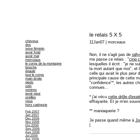
le relais 5 X 5
cheveux
11Jan07
|
morceaux
dos
sexe féminin
avoir froid
Non, il ne s'agit pas de
rall
avoir mal
me passe ce relais : "
cinq 
morceaux
le corps de la montagne
lesquelles il écrit : "je ne 
bouche
la mort autant que moi", et 
épaule
celle qui avait le plus peur 
tout le corps
principale cause de cette mal
main droite
pieds
"confidence"*, les autres ch
sein
connues...
ventres
avoir peur
* j'ai vécu
cette drôle d'exp
oreilles
yeux
effrayante. Et je m'en souvi
hors catégorie
** maniaquerie ?
Feb 2007
Jan 2007
Dec 2006
Je passe quand même à
Jo
Nov 2006
|
Oct 2006
Sep 2006
Aug 2006
Jul 2006
Jun 2006