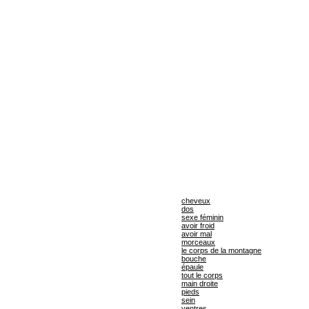
cheveux
dos
sexe féminin
avoir froid
avoir mal
morceaux
le corps de la montagne
bouche
épaule
tout le corps
main droite
pieds
sein
ventres