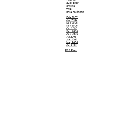
avoir peur
oreilles
yeux
hors catégorie
Feb 2007
Jan 2007
Dec 2006
Nov 2006
Oct 2006
Sep 2006
Aug 2006
Jul 2006
Jun 2006
May 2006
Apr 2006
RSS Feed