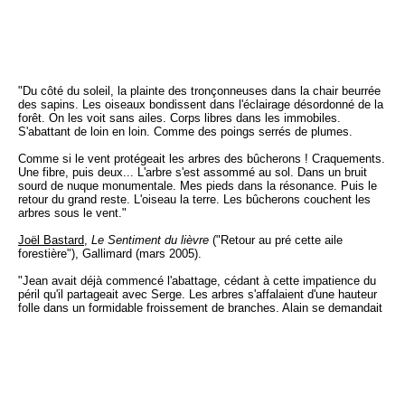
"Du côté du soleil, la plainte des tronçonneuses dans la chair beurrée
des sapins. Les oiseaux bondissent dans l'éclairage désordonné de la
forêt. On les voit sans ailes. Corps libres dans les immobiles.
S'abattant de loin en loin. Comme des poings serrés de plumes.
Comme si le vent protégeait les arbres des bûcherons ! Craquements.
Une fibre, puis deux... L'arbre s'est assommé au sol. Dans un bruit
sourd de nuque monumentale. Mes pieds dans la résonance. Puis le
retour du grand reste. L'oiseau la terre. Les bûcherons couchent les
arbres sous le vent."
Joël Bastard
,
Le Sentiment du lièvre
("Retour au pré cette aile
forestière"), Gallimard (mars 2005).
"Jean avait déjà commencé l'abattage, cédant à cette impatience du
péril qu'il partageait avec Serge. Les arbres s'affalaient d'une hauteur
folle dans un formidable froissement de branches. Alain se demandait
si Jean se hâtait par plaisir ou pour en finir au plus vite avec ses
scrupules devant le saccage entrepris. Il ne sentait plus ses doigts
dans l'étau des gants croûtés de neige et de sciure. La stridence de la
tronçonneuse s'obstinait à ses oreilles comme un écho de sonnerie
toujours déçu."
Pascale Kramer,
L'adieu au Nord
, Mercure de France (septembre