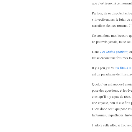
que c’est à eux, à ce moment
Parfois, ils se disputent entr
s’invectivent sur le futur de
narratives de mes romans. J’
Ce sont donc mes lecteurs qui
ne pourrais jamais, toute seul
Dans
Les Mains gamines
,
on
laisse encore une fois mes le
Il y a peu j’ai vu
un film à la 
est un paradigme de l’histoire
Quelqu’un est supposé avoir f
pose des questions, et le rêv
c’est qu’il n’y a pas de rêve.
une voyelle, non si elle fini
C’est donc celui qui pose les 
fantasmes, inquiétudes, histo
J’adore cette idée, je trouv