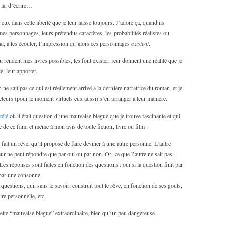
 là, d’écrire…
e eux dans cette liberté que je leur laisse toujours. J’adore ça, quand ils
 mes personnages, leurs prétendus caractères, les probabilités réalistes ou
ai, à les écouter, l’impression qu’alors ces personnages
existent
.
 rendent mes livres possibles, les font exister, leur donnent une réalité que je
e, leur apporter.
 ne sait pas ce qui est réellement arrivé à la dernière narratrice du roman, et je
cteurs (pour le moment virtuels eux aussi) s’en arranger à leur manière.
télé
où il était question d’une mauvaise blague que je trouve fascinante et qui
 de ce film, et même à mon avis de toute fiction, livre ou film :
ait un rêve, qu’il propose de faire deviner à une autre personne. L’autre
eur ne peut répondre que par oui ou par non. Or, ce que l’autre ne sait pas,
 Les réponses sont faites en fonction des questions : oui si la question finit par
t par une consonne.
questions, qui, sans le savoir, construit tout le rêve, en fonction de ses goûts,
ire personnelle, etc.
e cette “mauvaise blague” extraordinaire, bien qu’un peu dangereuse…