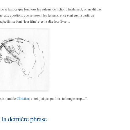
ue je fais, ce que font tous les auteurs de fiction : finalement, on ne dit pas
” aux questions que se posent les lecteurs, et ce sont eux, à partir de
djectifs, se font “leur film” c’est-à-dire leur livre…
çois (ami de
Christian
) : “toi, j’ai pas pu finir, tu bouges trop…”
 la dernière phrase