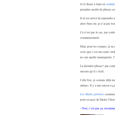
Je le disais à Janu en
commen
première moitié de phrase seu
Il m’est arrivé de reprendre u
alors bien sûr, je n’ai pas to
Ce n’est pas le cas, par contr
commencement.
Mais pour les romans, je ne 
crois que c’est ma seule vérit
ne sais quelle maniaquerie. 
La dernière phrase* par contre
mesure qu’il s’écrit.
Cette fois, je connais déjà m
même). Il y a une raison à ça 
Les Mains gamines
commence 
pour essayer de bâcler l’histo
- Non, c’est pas ça, recomm