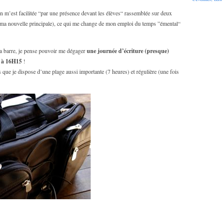
on m’est facilitée “par une présence devant les élèves“ rassemblée sur deux
 ma nouvelle principale), ce qui me change de mon emploi du temps ”émental“
 la barre, je pense pouvoir me dégager
une journée d’écriture (presque)
5 à 16H15
!
is que je dispose d’une plage aussi importante (7 heures) et régulière (une fois