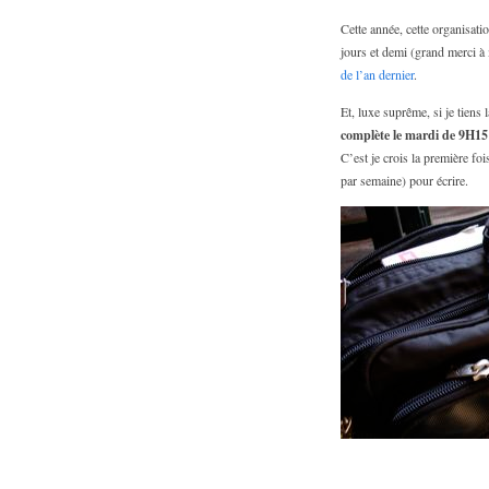
Cette année, cette organisati
jours et demi (grand merci à
de l’an dernier
.
Et, luxe suprême, si je tiens
complète le mardi de 9H1
C’est je crois la première fo
par semaine) pour écrire.