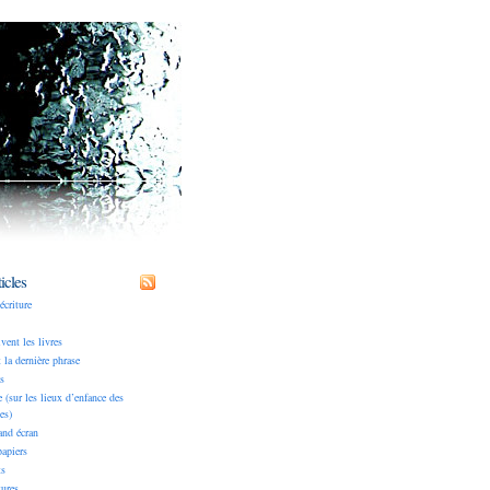
icles
écriture
ivent les livres
 la dernière phrase
s
(sur les lieux d’enfance des
es)
and écran
apiers
ts
tures