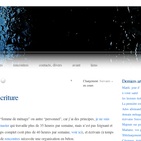
es
rencontres
contacts, divers
avant
liens
Derniers art
Chargement
Suivants
»
en cours
Mardi, jour d’ 
à votre santé
criture
les lecteurs écr
La première est
Ados allemand
demain ménage 
 “femme de ménage” ou autre “personnel”, car j’ai des principes,
je ne suis
écrivains Suiss
Majeure sur gr
master
qui travaille plus de 35 heures par semaine, mais n’est pas feignant et
Madame, vos p
emps complet (soit plus de 40 heures par semaine,
voir ici
), et écrivain (à temps
Téléchargemen
l de
rencontres
nécessite une organisation en béton.
Cévennes, écri