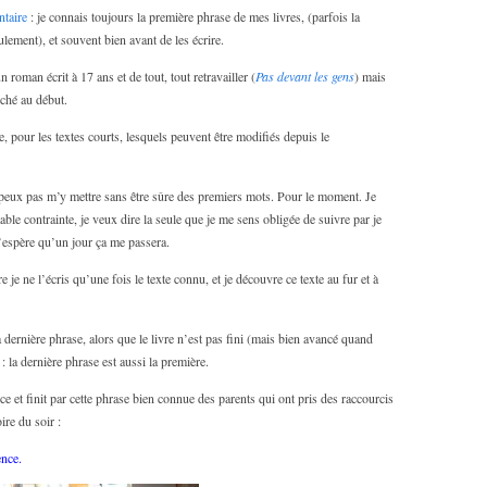
taire
: je connais toujours la première phrase de mes livres, (parfois la
lement), et souvent bien avant de les écrire.
n roman écrit à 17 ans et de tout, tout retravailler (
Pas devant les gens
) mais
uché au début.
e, pour les textes courts, lesquels peuvent être modifiés depuis le
peux pas m’y mettre sans être sûre des premiers mots. Pour le moment. Je
able contrainte, je veux dire la seule que je me sens obligée de suivre par je
J’espère qu’un jour ça me passera.
 je ne l’écris qu’une fois le texte connu, et je découvre ce texte au fur et à
a dernière phrase, alors que le livre n’est pas fini (mais bien avancé quand
: la dernière phrase est aussi la première.
et finit par cette phrase bien connue des parents qui ont pris des raccourcis
ire du soir :
ence.