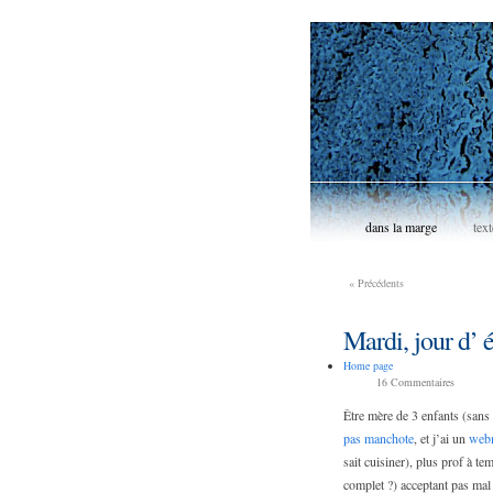
dans la marge
text
«
Précédents
Mardi, jour d’ é
Home page
16
Commentaires
Être mère de 3 enfants (sans
pas manchote
, et j’ai un
web
sait cuisiner), plus prof à t
complet ?) acceptant pas ma