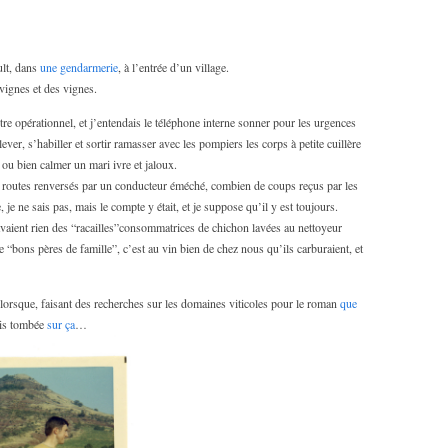
ult, dans
une gendarmerie
, à l’entrée d’un village.
vignes et des vignes.
ntre opérationnel, et j’entendais le téléphone interne sonner pour les urgences
ver, s’habiller et sortir ramasser avec les pompiers les corps à petite cuillère
, ou bien calmer un mari ivre et jaloux.
 routes renversés par un conducteur éméché, combien de coups reçus par les
je ne sais pas, mais le compte y était, et je suppose qu’il y est toujours.
avaient rien des “racailles”consommatrices de chichon lavées au nettoyeur
e “bons pères de famille”, c’est au vin bien de chez nous qu’ils carburaient, et
, lorsque, faisant des recherches sur les domaines viticoles pour le roman
que
uis tombée
sur ça
…