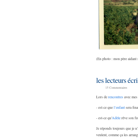
(En photo : mon père aidant 
les lecteurs écri
15
Commentaires
Lors de
rencontres
avec mes l
- est-ce que
l’enfant
sera fina
- est-ce qu’
Adèle
rêve son fut
Je réponds toujours que je n’e
veulent, comme ça les arrange