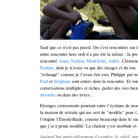
Sauf que ce n’est pas pareil. On s’est rencontrés sur 
notre rencontre hors ordi n’a pas été la même : la pre
rencontré
Anne
,
Nathan
,
Madeleine
,
Adèle
, Clémenc
Pauline
, dont je n’avais vu que des images et du son,
”échangé” comme je l’avais fait avec Philippe par 
Paul
et
Stéphane
sont entrés dans la rencontre. Et voir
conversations multiples et riches, parler des vies bi
désordre
ou dans des livres…
Etranges croisements pourtant entre l’écriture de mon 
la maison de retraite qui me sert de ”modèle“ pour
L
l’origine l’Ensoleilhade, comme beaucoup dans le sud
que j’ai à peine modifié. La chaleur y est morbide et 
Aujourd’hui particulièrement il exagère, le soleil, p