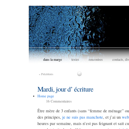
dans la marge
textes
rencontres
contacts, di
«
Précédents
Mardi, jour d’ écriture
Home page
16
Commentaires
Être mère de 3 enfants (sans “femme de ménage” ou a
des principes,
je ne suis pas manchote
, et j’ai un
web
heures par semaine, mais n’est pas feignant et sait cu