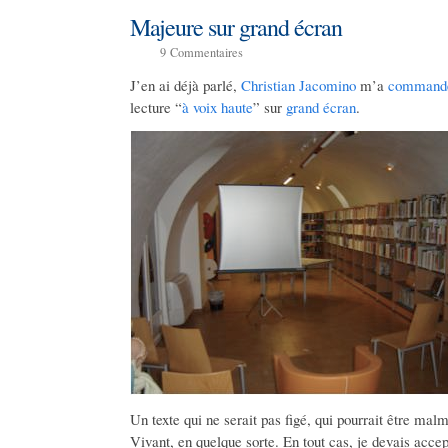
Majeure sur grand écran
9
Commentaires
J’en ai déjà parlé,
Christian Jacomino
m’a
command
lecture “
à voix haute
” sur
grand écran
.
Un texte qui ne serait pas figé, qui pourrait être malm
Vivant, en quelque sorte. En tout cas, je devais accept