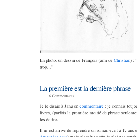
En photo, un dessin de François (ami de
Christian
) : 
trop…”
La première est la dernière phrase
6
Commentaires
Je le disais à Janu en
commentaire
: je connais touj
livres, (parfois la première moitié de phrase seulemen
les écrire.
Il m’est arrivé de reprendre un roman écrit à 17 ans et 
devant les gens
) mais alors bien sûr, je n’ai pas touc