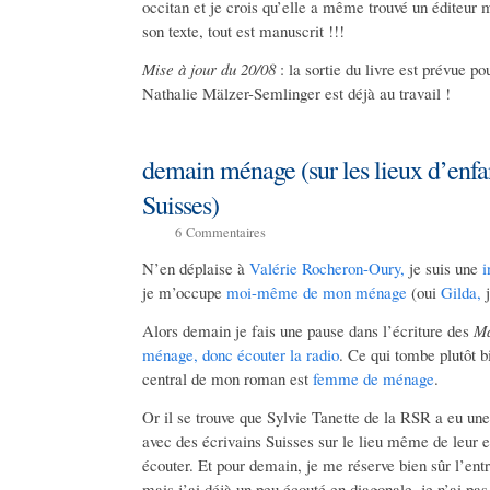
occitan et je crois qu’elle a même trouvé un éditeur 
son texte, tout est manuscrit !!!
Mise à jour du 20/08
: la sortie du livre est prévue po
Nathalie Mälzer-Semlinger est déjà au travail !
demain ménage (sur les lieux d’enfa
Suisses)
6
Commentaires
N’en déplaise à
Valérie Rocheron-Oury,
je suis une
i
je m’occupe
moi-même de mon ménage
(oui
Gilda,
j
Alors demain je fais une pause dans l’écriture des
Ma
ménage, donc écouter la radio
. Ce qui tombe plutôt b
central de mon roman est
femme de ménage
.
Or il se trouve
que Sylvie Tanette de la RSR a eu une 
avec des écrivains Suisses sur le lieu même de leur 
écouter. Et pour demain, je me réserve bien sûr l’ent
mais j’ai déjà un peu écouté en diagonale, je n’ai pa