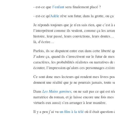
- est-ce que
l’enfant
sera finalement placé ?
- est-ce qu’
Adèle
rêve son futur, dans la grotte, ou ça
Je réponds toujours que je n’en sais rien, que c’est à eu
l’interprètent comme ils veulent, comme ça les arran
histoire, leur passé, leurs convictions, leurs doutes
là, d’écrire…
Parfois, ils se disputent entre eux dans cette liberté qu
J’adore ça, quand ils s’invectivent sur le futur de me
caractères, les probabilités réalistes ou narratives de
écouter, l’impression qu’alors ces personnages
existe
Ce sont donc mes lecteurs qui rendent mes livres possi
donnent une réalité que je ne pourrais jamais, toute se
Dans
Les Mains gamines
,
on ne sait pas ce qui est ré
narratrice du roman, et je laisse encore une fois mes
virtuels eux aussi) s’en arranger à leur manière.
Il y a peu j’ai vu
un film à la télé
où il était question