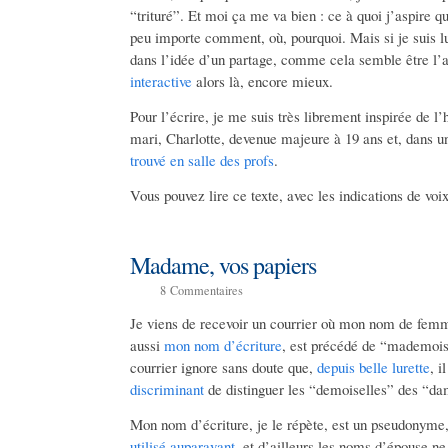
“trituré”. Et moi ça me va bien : ce à quoi j’aspire qua
peu importe comment, où, pourquoi. Mais si je suis lu
dans l’idée d’un partage, comme cela semble être l’
interactive
alors là, encore mieux.
Pour l’écrire, je me suis très librement inspirée de l
mari, Charlotte, devenue majeure à 19 ans et, dans 
trouvé en salle des profs
.
Vous pouvez lire ce texte, avec les indications de voi
Madame, vos papiers
8
Commentaires
Je viens de recevoir un courrier où mon nom de femm
aussi
mon nom d’écriture
, est précédé de “mademoise
courrier ignore sans doute que,
depuis belle lurette
, 
discriminant
de distinguer les “demoiselles” des “
Mon nom d’écriture, je le répète, est un pseudonym
utilisé auparavant
, et d’ailleurs les noms d’épouse n