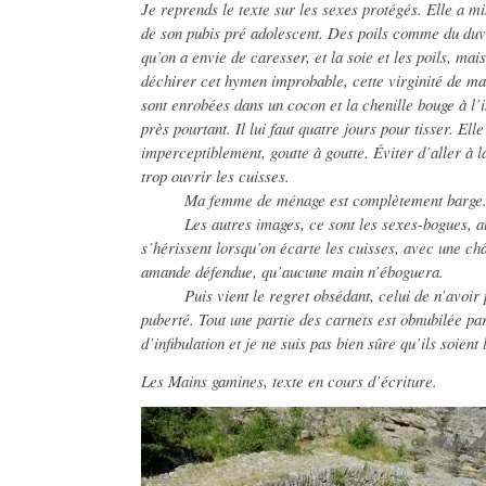
Je reprends le texte sur les sexes protégés. Elle a mi
de son pubis pré adolescent. Des poils comme du duve
qu’on a envie de caresser, et la soie et les poils, ma
déchirer cet hymen improbable, cette virginité de ma
sont enrobées dans un cocon et la chenille bouge à l’in
près pourtant. Il lui faut quatre jours pour tisser. E
imperceptiblement, goutte à goutte. Éviter d’aller à l
trop ouvrir les cuisses.
Ma femme de ménage est complètement barge. Dé
Les autres images, ce sont les sexes-bogues, aux 
s’hérissent lorsqu’on écarte les cuisses, avec une c
amande défendue, qu’aucune main n’éboguera.
Puis vient le regret obsédant, celui de n’avoir p
puberté. Tout une partie des carnets est obnubilée pa
d’infibulation et je ne suis pas bien sûre qu’ils soient
Les Mains gamines, texte en cours d’écriture.