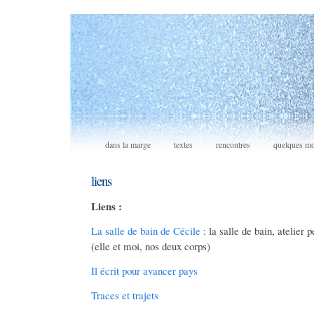
dans la marge
textes
rencontres
quelques mo
liens
Liens :
La salle de bain de Cécile
: la salle de bain, atelier
(elle et moi, nos deux corps)
Il écrit pour avancer pays
Traces et trajets