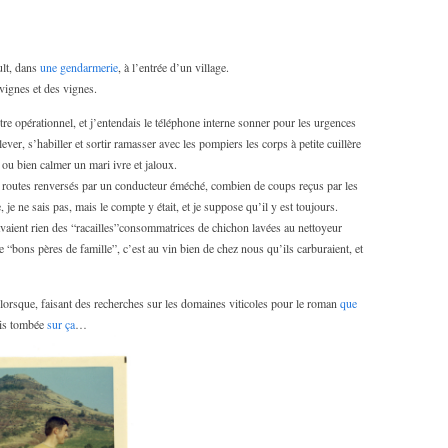
ult, dans
une gendarmerie
, à l’entrée d’un village.
vignes et des vignes.
ntre opérationnel, et j’entendais le téléphone interne sonner pour les urgences
ver, s’habiller et sortir ramasser avec les pompiers les corps à petite cuillère
, ou bien calmer un mari ivre et jaloux.
 routes renversés par un conducteur éméché, combien de coups reçus par les
je ne sais pas, mais le compte y était, et je suppose qu’il y est toujours.
avaient rien des “racailles”consommatrices de chichon lavées au nettoyeur
e “bons pères de famille”, c’est au vin bien de chez nous qu’ils carburaient, et
, lorsque, faisant des recherches sur les domaines viticoles pour le roman
que
uis tombée
sur ça
…