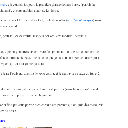
taire
: je connais toujours la première phrase de mes livres, (parfois la
lement), et souvent bien avant de les écrire.
n roman écrit à 17 ans et de tout, tout retravailler (
Pas devant les gens
) mais
uché au début.
e, pour les textes courts, lesquels peuvent être modifiés depuis le
peux pas m’y mettre sans être sûre des premiers mots. Pour le moment. Je
able contrainte, je veux dire la seule que je me sens obligée de suivre par je
J’espère qu’un jour ça me passera.
 je ne l’écris qu’une fois le texte connu, et je découvre ce texte au fur et à
a dernière phrase, alors que le livre n’est pas fini (mais bien avancé quand
: la dernière phrase est aussi la première.
et finit par cette phrase bien connue des parents qui ont pris des raccourcis
ire du soir :
ence.