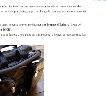
on m’est facilitée “par une présence devant les élèves“ rassemblée sur deux
 ma nouvelle principale), ce qui me change de mon emploi du temps ”émental“
 la barre, je pense pouvoir me dégager
une journée d’écriture (presque)
5 à 16H15
!
is que je dispose d’une plage aussi importante (7 heures) et régulière (une fois