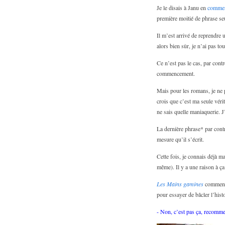
Je le disais à Janu en
commen
première moitié de phrase seu
Il m’est arrivé de reprendre u
alors bien sûr, je n’ai pas to
Ce n’est pas le cas, par contr
commencement.
Mais pour les romans, je ne 
crois que c’est ma seule vérit
ne sais quelle maniaquerie. 
La dernière phrase* par contre
mesure qu’il s’écrit.
Cette fois, je connais déjà m
même). Il y a une raison à ça 
Les Mains gamines
commence 
pour essayer de bâcler l’histo
- Non, c’est pas ça, recomm