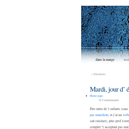
dans la marge
text
«
Précédents
Mardi, jour d’ é
Home page
16
Commentaires
Être mère de 3 enfants (sans
pas manchote
, et j’ai un
web
sait cuisiner), plus prof à t
complet ?) acceptant pas ma