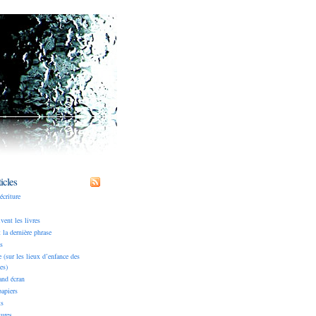
icles
écriture
ivent les livres
 la dernière phrase
s
(sur les lieux d’enfance des
es)
and écran
apiers
ts
tures