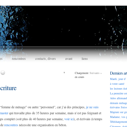
es
rencontres
contacts, divers
avant
liens
Derniers art
Chargement
Suivants
»
en cours
Mardi, jour d’ 
à votre santé
criture
les lecteurs écr
La première est
Ados allemand
demain ménage 
 “femme de ménage” ou autre “personnel”, car j’ai des principes,
je ne suis
écrivains Suiss
Majeure sur gr
master
qui travaille plus de 35 heures par semaine, mais n’est pas feignant et
Madame, vos p
emps complet (soit plus de 40 heures par semaine,
voir ici
), et écrivain (à temps
Téléchargemen
l de
rencontres
nécessite une organisation en béton.
Cévennes, écri