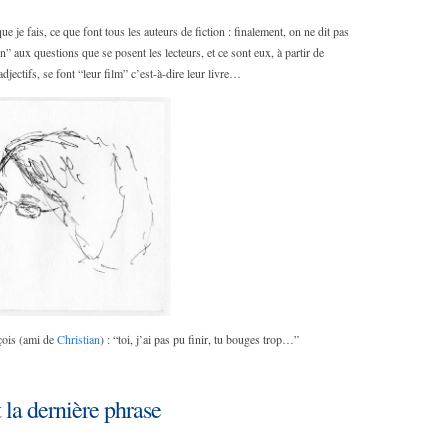
ue je fais, ce que font tous les auteurs de fiction : finalement, on ne dit pas
” aux questions que se posent les lecteurs, et ce sont eux, à partir de
djectifs, se font “leur film” c’est-à-dire leur livre…
çois (ami de
Christian
) : “toi, j’ai pas pu finir, tu bouges trop…”
 la dernière phrase