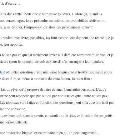
 là, d’écrire…
e eux dans cette liberté que je leur laisse toujours. J’adore ça, quand ils
 mes personnages, leurs prétendus caractères, les probabilités réalistes ou
ai, à les écouter, l’impression qu’alors ces personnages
existent
.
 rendent mes livres possibles, les font exister, leur donnent une réalité que je
e, leur apporter.
 ne sait pas ce qui est réellement arrivé à la dernière narratrice du roman, et je
cteurs (pour le moment virtuels eux aussi) s’en arranger à leur manière.
télé
où il était question d’une mauvaise blague que je trouve fascinante et qui
 de ce film, et même à mon avis de toute fiction, livre ou film :
ait un rêve, qu’il propose de faire deviner à une autre personne. L’autre
eur ne peut répondre que par oui ou par non. Or, ce que l’autre ne sait pas,
 Les réponses sont faites en fonction des questions : oui si la question finit par
t par une consonne.
questions, qui, sans le savoir, construit tout le rêve, en fonction de ses goûts,
ire personnelle, etc.
e cette “mauvaise blague” extraordinaire, bien qu’un peu dangereuse…