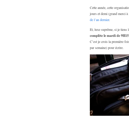
Cette année, cette organisati
jours et demi (grand merci à
de l’an dernier
.
Et, luxe suprême, si je tiens
complète le mardi de 9H1
C’est je crois la première fo
par semaine) pour écrire.