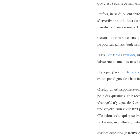
que c’est à eux, à ce moment
Parfois, ils se disputent entr
s’invectivent sur le futur de
narratives de mes romans. J’
Ce sont donc mes lecteurs qui
ne pourrais jamais, toute seul
Dans
Les Mains gamines
,
on
laisse encore une fois mes le
Il y a peu j’ai vu
un film à la 
est un paradigme de l’histoire
Quelqu’un est supposé avoir f
pose des questions, et le rêv
c’est qu’il n’y a pas de rêve.
une voyelle, non si elle fini
C’est donc celui qui pose les 
fantasmes, inquiétudes, histo
J’adore cette idée, je trouv