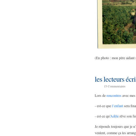
(En photo : mon père aidant 
les lecteurs écri
15
Commentaires
Lors de
rencontres
avec mes l
- est-ce que
l’enfant
sera fina
- est-ce qu’
Adèle
rêve son fut
Je réponds toujours que je n’e
veulent, comme ça les arrange