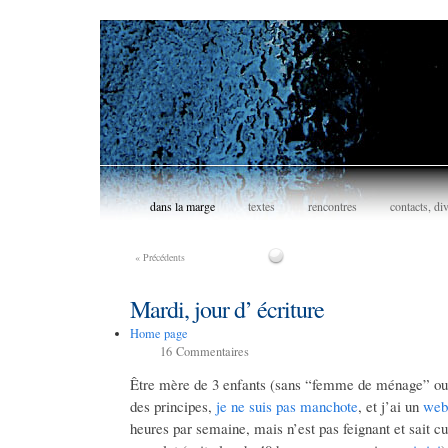
dans la marge
textes
rencontres
contacts, di
«
Précédents
Mardi, jour d’ écriture
Home page
16
Commentaires
Être mère de 3 enfants (sans “femme de ménage” ou a
des principes,
je ne suis pas manchote
, et j’ai un
web
heures par semaine, mais n’est pas feignant et sait cu