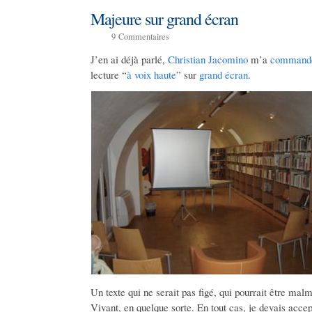
Majeure sur grand écran
9
Commentaires
J’en ai déjà parlé,
Christian Jacomino
m’a
command
lecture “
à voix haute
” sur
grand écran
.
Un texte qui ne serait pas figé, qui pourrait être malm
Vivant, en quelque sorte. En tout cas, je devais accept