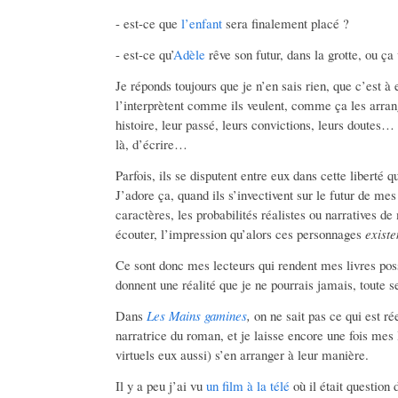
- est-ce que
l’enfant
sera finalement placé ?
- est-ce qu’
Adèle
rêve son futur, dans la grotte, ou ça
Je réponds toujours que je n’en sais rien, que c’est à eu
l’interprètent comme ils veulent, comme ça les arran
histoire, leur passé, leurs convictions, leurs doutes
là, d’écrire…
Parfois, ils se disputent entre eux dans cette liberté qu
J’adore ça, quand ils s’invectivent sur le futur de me
caractères, les probabilités réalistes ou narratives de
écouter, l’impression qu’alors ces personnages
existe
Ce sont donc mes lecteurs qui rendent mes livres possi
donnent une réalité que je ne pourrais jamais, toute se
Dans
Les Mains gamines
,
on ne sait pas ce qui est ré
narratrice du roman, et je laisse encore une fois mes
virtuels eux aussi) s’en arranger à leur manière.
Il y a peu j’ai vu
un film à la télé
où il était question