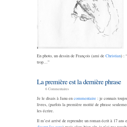
En photo, un dessin de François (ami de
Christian
) : 
trop…”
La première est la dernière phrase
6
Commentaires
Je le disais à Janu en
commentaire
: je connais touj
livres, (parfois la première moitié de phrase seulemen
les écrire.
Il m’est arrivé de reprendre un roman écrit à 17 ans et 
devant les gens
) mais alors bien sûr, je n’ai pas touc