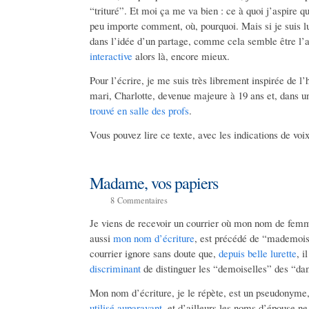
“trituré”. Et moi ça me va bien : ce à quoi j’aspire qua
peu importe comment, où, pourquoi. Mais si je suis lu
dans l’idée d’un partage, comme cela semble être l’
interactive
alors là, encore mieux.
Pour l’écrire, je me suis très librement inspirée de l
mari, Charlotte, devenue majeure à 19 ans et, dans 
trouvé en salle des profs
.
Vous pouvez lire ce texte, avec les indications de voi
Madame, vos papiers
8
Commentaires
Je viens de recevoir un courrier où mon nom de femm
aussi
mon nom d’écriture
, est précédé de “mademoise
courrier ignore sans doute que,
depuis belle lurette
, 
discriminant
de distinguer les “demoiselles” des “
Mon nom d’écriture, je le répète, est un pseudonym
utilisé auparavant
, et d’ailleurs les noms d’épouse n