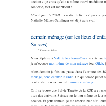
occitan et je crois qu’elle a même trouvé un éditeur 
son texte, tout est manuscrit !!!
Mise à jour du 20/08
: la sortie du livre est prévue po
Nathalie Mälzer-Semlinger est déjà au travail !
demain ménage (sur les lieux d’enfa
Suisses)
6
Commentaires
N’en déplaise à
Valérie Rocheron-Oury,
je suis une
i
je m’occupe
moi-même de mon ménage
(oui
Gilda,
j
Alors demain je fais une pause dans l’écriture des
Ma
ménage, donc écouter la radio
. Ce qui tombe plutôt b
central de mon roman est
femme de ménage
.
Or il se trouve
que Sylvie Tanette de la RSR a eu une 
avec des écrivains Suisses sur le lieu même de leur 
écouter. Et pour demain, je me réserve bien sûr l’ent
mais j’ai déjà un peu écouté en diagonale, je n’ai pa