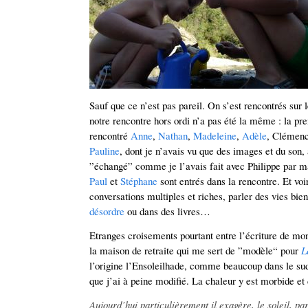
Sauf que ce n’est pas pareil. On s’est rencontrés sur 
notre rencontre hors ordi n’a pas été la même : la pre
rencontré
Anne
,
Nathan
,
Madeleine
,
Adèle
, Clémenc
Pauline
, dont je n’avais vu que des images et du son,
”échangé” comme je l’avais fait avec Philippe par 
Paul
et
Stéphane
sont entrés dans la rencontre. Et voir
conversations multiples et riches, parler des vies bi
désordre
ou dans des livres…
Etranges croisements pourtant entre l’écriture de mon 
la maison de retraite qui me sert de ”modèle“ pour
L
l’origine l’Ensoleilhade, comme beaucoup dans le sud
que j’ai à peine modifié. La chaleur y est morbide et 
Aujourd’hui particulièrement il exagère, le soleil, p