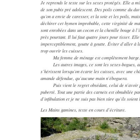
Je reprends le texte sur les sexes protégés. Elle a mi
de son pubis pré adolescent. Des poils comme du duve
qu’on a envie de caresser, et la soie et les poils, ma
déchirer cet hymen improbable, cette virginité de ma
sont enrobées dans un cocon et la chenille bouge à l’in
près pourtant. Il lui faut quatre jours pour tisser. E
imperceptiblement, goutte à goutte. Éviter d’aller à l
trop ouvrir les cuisses.
Ma femme de ménage est complètement barge. Dé
Les autres images, ce sont les sexes-bogues, aux 
s’hérissent lorsqu’on écarte les cuisses, avec une c
amande défendue, qu’aucune main n’éboguera.
Puis vient le regret obsédant, celui de n’avoir p
puberté. Tout une partie des carnets est obnubilée pa
d’infibulation et je ne suis pas bien sûre qu’ils soient
Les Mains gamines, texte en cours d’écriture.