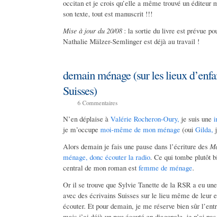
occitan et je crois qu’elle a même trouvé un éditeur 
son texte, tout est manuscrit !!!
Mise à jour du 20/08
: la sortie du livre est prévue po
Nathalie Mälzer-Semlinger est déjà au travail !
demain ménage (sur les lieux d’enfa
Suisses)
6
Commentaires
N’en déplaise à
Valérie Rocheron-Oury,
je suis une
i
je m’occupe
moi-même de mon ménage
(oui
Gilda,
j
Alors demain je fais une pause dans l’écriture des
Ma
ménage, donc écouter la radio
. Ce qui tombe plutôt b
central de mon roman est
femme de ménage
.
Or il se trouve
que Sylvie Tanette de la RSR a eu une 
avec des écrivains Suisses sur le lieu même de leur 
écouter. Et pour demain, je me réserve bien sûr l’ent
mais j’ai déjà un peu écouté en diagonale, je n’ai pa