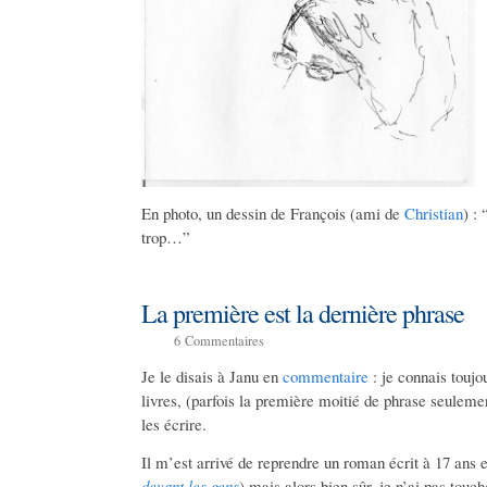
En photo, un dessin de François (ami de
Christian
) : 
trop…”
La première est la dernière phrase
6
Commentaires
Je le disais à Janu en
commentaire
: je connais touj
livres, (parfois la première moitié de phrase seulemen
les écrire.
Il m’est arrivé de reprendre un roman écrit à 17 ans et 
devant les gens
) mais alors bien sûr, je n’ai pas touc