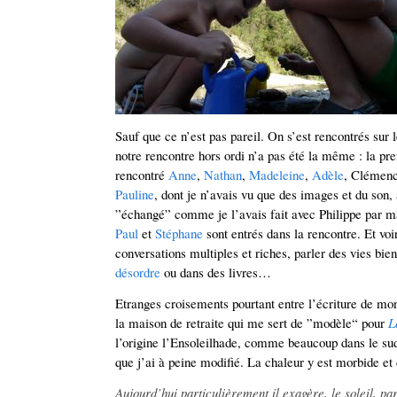
Sauf que ce n’est pas pareil. On s’est rencontrés sur 
notre rencontre hors ordi n’a pas été la même : la pre
rencontré
Anne
,
Nathan
,
Madeleine
,
Adèle
, Clémenc
Pauline
, dont je n’avais vu que des images et du son,
”échangé” comme je l’avais fait avec Philippe par 
Paul
et
Stéphane
sont entrés dans la rencontre. Et voir
conversations multiples et riches, parler des vies bi
désordre
ou dans des livres…
Etranges croisements pourtant entre l’écriture de mon 
la maison de retraite qui me sert de ”modèle“ pour
L
l’origine l’Ensoleilhade, comme beaucoup dans le sud
que j’ai à peine modifié. La chaleur y est morbide et 
Aujourd’hui particulièrement il exagère, le soleil, p