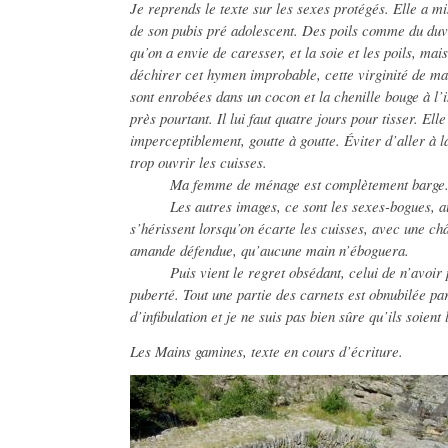
Je reprends le texte sur les sexes protégés. Elle a mi
de son pubis pré adolescent. Des poils comme du duve
qu’on a envie de caresser, et la soie et les poils, ma
déchirer cet hymen improbable, cette virginité de ma
sont enrobées dans un cocon et la chenille bouge à l’in
près pourtant. Il lui faut quatre jours pour tisser. E
imperceptiblement, goutte à goutte. Éviter d’aller à l
trop ouvrir les cuisses.
Ma femme de ménage est complètement barge. Dé
Les autres images, ce sont les sexes-bogues, aux 
s’hérissent lorsqu’on écarte les cuisses, avec une c
amande défendue, qu’aucune main n’éboguera.
Puis vient le regret obsédant, celui de n’avoir p
puberté. Tout une partie des carnets est obnubilée pa
d’infibulation et je ne suis pas bien sûre qu’ils soient
Les Mains gamines, texte en cours d’écriture.