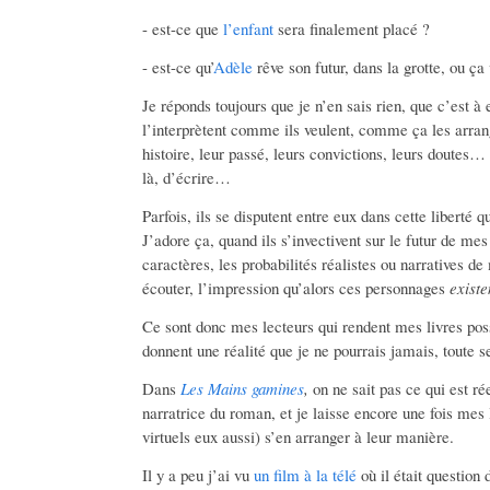
- est-ce que
l’enfant
sera finalement placé ?
- est-ce qu’
Adèle
rêve son futur, dans la grotte, ou ça
Je réponds toujours que je n’en sais rien, que c’est à eu
l’interprètent comme ils veulent, comme ça les arran
histoire, leur passé, leurs convictions, leurs doutes
là, d’écrire…
Parfois, ils se disputent entre eux dans cette liberté qu
J’adore ça, quand ils s’invectivent sur le futur de me
caractères, les probabilités réalistes ou narratives de
écouter, l’impression qu’alors ces personnages
existe
Ce sont donc mes lecteurs qui rendent mes livres possi
donnent une réalité que je ne pourrais jamais, toute se
Dans
Les Mains gamines
,
on ne sait pas ce qui est ré
narratrice du roman, et je laisse encore une fois mes
virtuels eux aussi) s’en arranger à leur manière.
Il y a peu j’ai vu
un film à la télé
où il était question