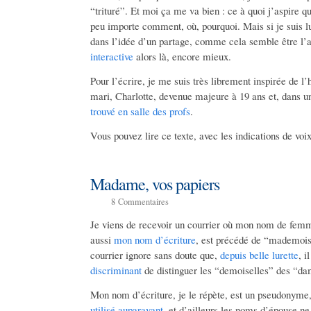
“trituré”. Et moi ça me va bien : ce à quoi j’aspire qua
peu importe comment, où, pourquoi. Mais si je suis lu
dans l’idée d’un partage, comme cela semble être l’
interactive
alors là, encore mieux.
Pour l’écrire, je me suis très librement inspirée de l
mari, Charlotte, devenue majeure à 19 ans et, dans 
trouvé en salle des profs
.
Vous pouvez lire ce texte, avec les indications de voi
Madame, vos papiers
8
Commentaires
Je viens de recevoir un courrier où mon nom de femm
aussi
mon nom d’écriture
, est précédé de “mademoise
courrier ignore sans doute que,
depuis belle lurette
, 
discriminant
de distinguer les “demoiselles” des “
Mon nom d’écriture, je le répète, est un pseudonym
utilisé auparavant
, et d’ailleurs les noms d’épouse n