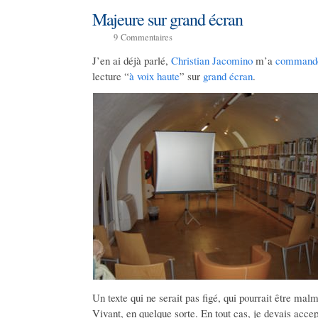
Majeure sur grand écran
9
Commentaires
J’en ai déjà parlé,
Christian Jacomino
m’a
command
lecture “
à voix haute
” sur
grand écran
.
Un texte qui ne serait pas figé, qui pourrait être malm
Vivant, en quelque sorte. En tout cas, je devais accept