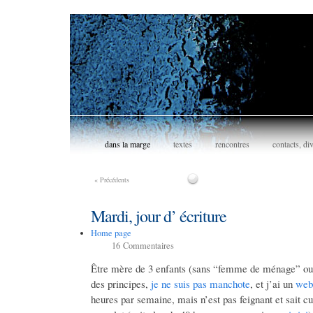
dans la marge
textes
rencontres
contacts, di
«
Précédents
Mardi, jour d’ écriture
Home page
16
Commentaires
Être mère de 3 enfants (sans “femme de ménage” ou a
des principes,
je ne suis pas manchote
, et j’ai un
web
heures par semaine, mais n’est pas feignant et sait cu