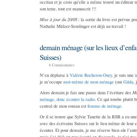
occitan et je crois qu’elle a même trouvé un éditeur 
son texte, tout est manuscrit !!!
Mise à jour du 20/08
: la sortie du livre est prévue po
Nathalie Mälzer-Semlinger est déjà au travail !
demain ménage (sur les lieux d’enfa
Suisses)
6
Commentaires
N’en déplaise à
Valérie Rocheron-Oury,
je suis une
i
je m’occupe
moi-même de mon ménage
(oui
Gilda,
j
Alors demain je fais une pause dans l’écriture des
Ma
ménage, donc écouter la radio
. Ce qui tombe plutôt b
central de mon roman est
femme de ménage
.
Or il se trouve
que Sylvie Tanette de la RSR a eu une 
avec des écrivains Suisses sur le lieu même de leur 
écouter. Et pour demain, je me réserve bien sûr l’ent
mais j’ai déjà un peu écouté en diagonale, je n’ai pa