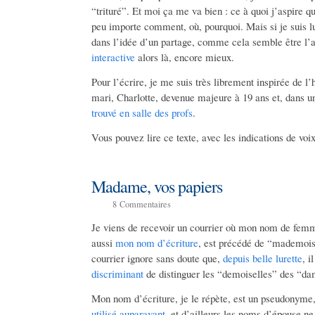
“trituré”. Et moi ça me va bien : ce à quoi j’aspire qua
peu importe comment, où, pourquoi. Mais si je suis lu
dans l’idée d’un partage, comme cela semble être l’
interactive
alors là, encore mieux.
Pour l’écrire, je me suis très librement inspirée de l
mari, Charlotte, devenue majeure à 19 ans et, dans 
trouvé en salle des profs
.
Vous pouvez lire ce texte, avec les indications de voi
Madame, vos papiers
8
Commentaires
Je viens de recevoir un courrier où mon nom de femm
aussi
mon nom d’écriture
, est précédé de “mademoise
courrier ignore sans doute que,
depuis belle lurette
, 
discriminant
de distinguer les “demoiselles” des “
Mon nom d’écriture, je le répète, est un pseudonym
utilisé auparavant
, et d’ailleurs les noms d’épouse n