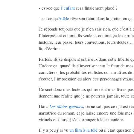
- est-ce que
l’enfant
sera finalement placé ?
- est-ce qu’
Adèle
rêve son futur, dans la grotte, ou ça
Je réponds toujours que je n’en sais rien, que c’est à eu
l’interprètent comme ils veulent, comme ça les arran
histoire, leur passé, leurs convictions, leurs doutes
là, d’écrire…
Parfois, ils se disputent entre eux dans cette liberté qu
J’adore ça, quand ils s’invectivent sur le futur de me
caractères, les probabilités réalistes ou narratives de
écouter, l’impression qu’alors ces personnages
existe
Ce sont donc mes lecteurs qui rendent mes livres possi
donnent une réalité que je ne pourrais jamais, toute se
Dans
Les Mains gamines
,
on ne sait pas ce qui est ré
narratrice du roman, et je laisse encore une fois mes
virtuels eux aussi) s’en arranger à leur manière.
Il y a peu j’ai vu
un film à la télé
où il était question