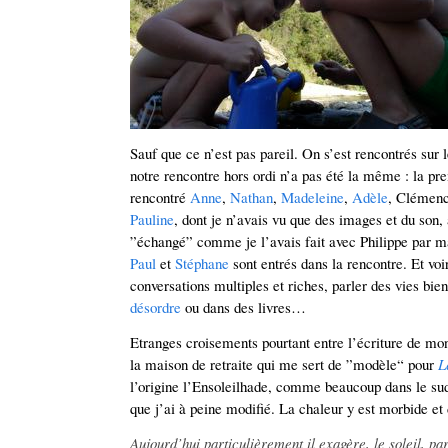
Sauf que ce n’est pas pareil. On s’est rencontrés sur 
notre rencontre hors ordi n’a pas été la même : la pre
rencontré
Anne
,
Nathan
,
Madeleine
,
Adèle
, Clémenc
Pauline
, dont je n’avais vu que des images et du son,
”échangé” comme je l’avais fait avec Philippe par 
Paul
et
Stéphane
sont entrés dans la rencontre. Et voir
conversations multiples et riches, parler des vies bi
désordre
ou dans des livres…
Etranges croisements pourtant entre l’écriture de mon 
la maison de retraite qui me sert de ”modèle“ pour
L
l’origine l’Ensoleilhade, comme beaucoup dans le sud
que j’ai à peine modifié. La chaleur y est morbide et 
Aujourd’hui particulièrement il exagère, le soleil, p