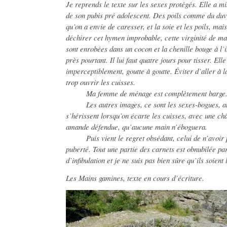
Je reprends le texte sur les sexes protégés. Elle a mi
de son pubis pré adolescent. Des poils comme du duve
qu’on a envie de caresser, et la soie et les poils, ma
déchirer cet hymen improbable, cette virginité de ma
sont enrobées dans un cocon et la chenille bouge à l’in
près pourtant. Il lui faut quatre jours pour tisser. E
imperceptiblement, goutte à goutte. Éviter d’aller à l
trop ouvrir les cuisses.
Ma femme de ménage est complètement barge. Dé
Les autres images, ce sont les sexes-bogues, aux 
s’hérissent lorsqu’on écarte les cuisses, avec une c
amande défendue, qu’aucune main n’éboguera.
Puis vient le regret obsédant, celui de n’avoir p
puberté. Tout une partie des carnets est obnubilée pa
d’infibulation et je ne suis pas bien sûre qu’ils soient
Les Mains gamines, texte en cours d’écriture.