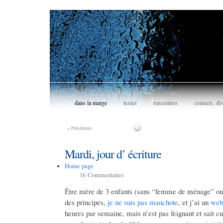
dans la marge
textes
rencontres
contacts, di
«
Précédents
Mardi, jour d’ écriture
Home page
16
Commentaires
Être mère de 3 enfants (sans “femme de ménage” ou a
des principes,
je ne suis pas manchote
, et j’ai un
web
heures par semaine, mais n’est pas feignant et sait cu