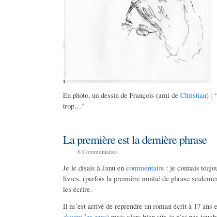
En photo, un dessin de François (ami de
Christian
) : 
trop…”
La première est la dernière phrase
6
Commentaires
Je le disais à Janu en
commentaire
: je connais touj
livres, (parfois la première moitié de phrase seulemen
les écrire.
Il m’est arrivé de reprendre un roman écrit à 17 ans et 
devant les gens
) mais alors bien sûr, je n’ai pas touc