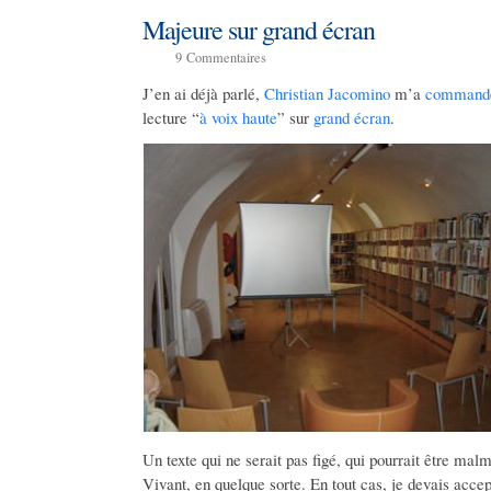
Majeure sur grand écran
9
Commentaires
J’en ai déjà parlé,
Christian Jacomino
m’a
command
lecture “
à voix haute
” sur
grand écran
.
Un texte qui ne serait pas figé, qui pourrait être malm
Vivant, en quelque sorte. En tout cas, je devais accept