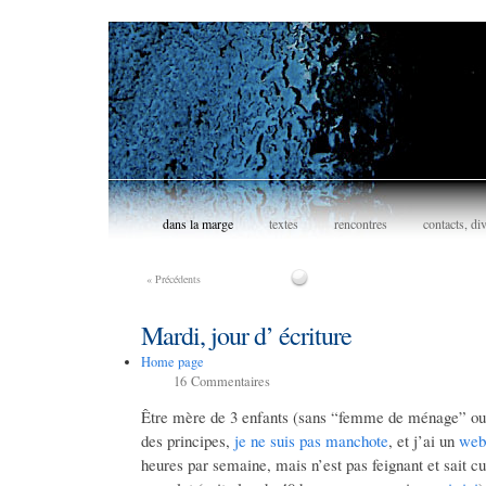
dans la marge
textes
rencontres
contacts, di
«
Précédents
Mardi, jour d’ écriture
Home page
16
Commentaires
Être mère de 3 enfants (sans “femme de ménage” ou a
des principes,
je ne suis pas manchote
, et j’ai un
web
heures par semaine, mais n’est pas feignant et sait cu