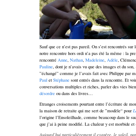
Sauf que ce n’est pas pareil. On s’est rencontrés sur 
notre rencontre hors ordi n’a pas été la même : la pre
rencontré
Anne
,
Nathan
,
Madeleine
,
Adèle
, Clémenc
Pauline
, dont je n’avais vu que des images et du son,
”échangé” comme je l’avais fait avec Philippe par 
Paul
et
Stéphane
sont entrés dans la rencontre. Et voir
conversations multiples et riches, parler des vies bi
désordre
ou dans des livres…
Etranges croisements pourtant entre l’écriture de mon 
la maison de retraite qui me sert de ”modèle“ pour
L
l’origine l’Ensoleilhade, comme beaucoup dans le sud
que j’ai à peine modifié. La chaleur y est morbide et 
Aujourd’hui particulièrement il exagère, le soleil, p