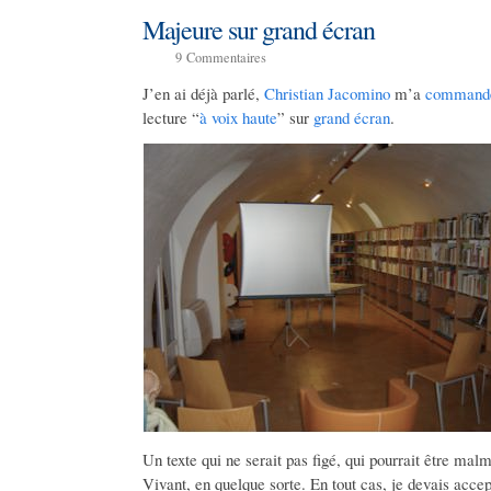
Majeure sur grand écran
9
Commentaires
J’en ai déjà parlé,
Christian Jacomino
m’a
command
lecture “
à voix haute
” sur
grand écran
.
Un texte qui ne serait pas figé, qui pourrait être malm
Vivant, en quelque sorte. En tout cas, je devais accept