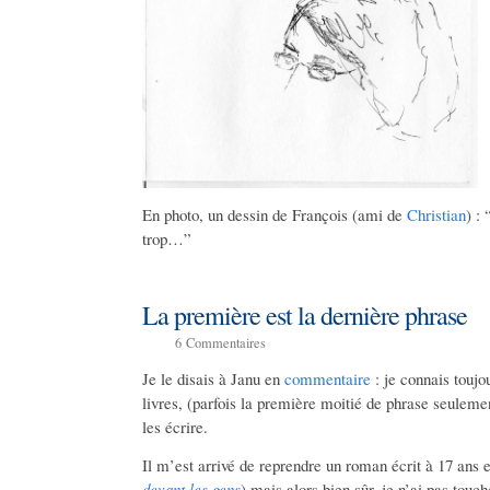
En photo, un dessin de François (ami de
Christian
) : 
trop…”
La première est la dernière phrase
6
Commentaires
Je le disais à Janu en
commentaire
: je connais touj
livres, (parfois la première moitié de phrase seulemen
les écrire.
Il m’est arrivé de reprendre un roman écrit à 17 ans et 
devant les gens
) mais alors bien sûr, je n’ai pas touc