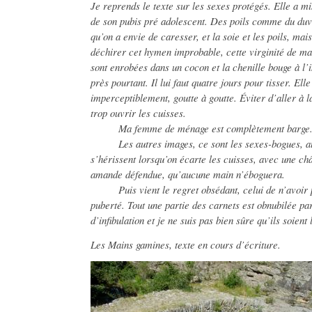
Je reprends le texte sur les sexes protégés. Elle a mi
de son pubis pré adolescent. Des poils comme du duve
qu’on a envie de caresser, et la soie et les poils, ma
déchirer cet hymen improbable, cette virginité de ma
sont enrobées dans un cocon et la chenille bouge à l’in
près pourtant. Il lui faut quatre jours pour tisser. E
imperceptiblement, goutte à goutte. Éviter d’aller à l
trop ouvrir les cuisses.
Ma femme de ménage est complètement barge. Dé
Les autres images, ce sont les sexes-bogues, aux 
s’hérissent lorsqu’on écarte les cuisses, avec une c
amande défendue, qu’aucune main n’éboguera.
Puis vient le regret obsédant, celui de n’avoir p
puberté. Tout une partie des carnets est obnubilée pa
d’infibulation et je ne suis pas bien sûre qu’ils soient
Les Mains gamines, texte en cours d’écriture.