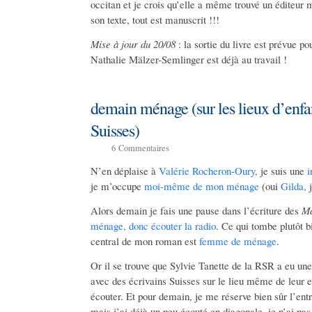
occitan et je crois qu’elle a même trouvé un éditeur 
son texte, tout est manuscrit !!!
Mise à jour du 20/08
: la sortie du livre est prévue po
Nathalie Mälzer-Semlinger est déjà au travail !
demain ménage (sur les lieux d’enfa
Suisses)
6
Commentaires
N’en déplaise à
Valérie Rocheron-Oury,
je suis une
i
je m’occupe
moi-même de mon ménage
(oui
Gilda,
j
Alors demain je fais une pause dans l’écriture des
Ma
ménage, donc écouter la radio
. Ce qui tombe plutôt b
central de mon roman est
femme de ménage
.
Or il se trouve
que Sylvie Tanette de la RSR a eu une 
avec des écrivains Suisses sur le lieu même de leur 
écouter. Et pour demain, je me réserve bien sûr l’ent
mais j’ai déjà un peu écouté en diagonale, je n’ai pa