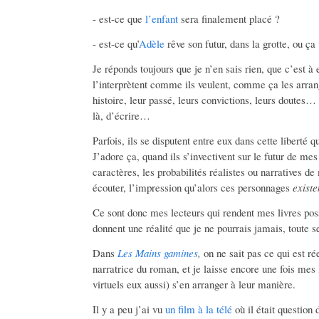
- est-ce que
l’enfant
sera finalement placé ?
- est-ce qu’
Adèle
rêve son futur, dans la grotte, ou ça
Je réponds toujours que je n’en sais rien, que c’est à eu
l’interprètent comme ils veulent, comme ça les arran
histoire, leur passé, leurs convictions, leurs doutes
là, d’écrire…
Parfois, ils se disputent entre eux dans cette liberté qu
J’adore ça, quand ils s’invectivent sur le futur de me
caractères, les probabilités réalistes ou narratives de
écouter, l’impression qu’alors ces personnages
existe
Ce sont donc mes lecteurs qui rendent mes livres possi
donnent une réalité que je ne pourrais jamais, toute se
Dans
Les Mains gamines
,
on ne sait pas ce qui est ré
narratrice du roman, et je laisse encore une fois mes
virtuels eux aussi) s’en arranger à leur manière.
Il y a peu j’ai vu
un film à la télé
où il était question