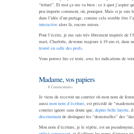
“trituré”. Et moi ça me va bien : ce à quoi j’aspire qua
peu importe comment, où, pourquoi. Mais si je suis lu
dans l’idée d’un partage, comme cela semble être l’
interactive
alors là, encore mieux.
Pour l’écrire, je me suis très librement inspirée de l
mari, Charlotte, devenue majeure à 19 ans et, dans 
trouvé en salle des profs
.
Vous pouvez lire ce texte, avec les indications de voi
Madame, vos papiers
8
Commentaires
Je viens de recevoir un courrier où mon nom de femm
aussi
mon nom d’écriture
, est précédé de “mademoise
courrier ignore sans doute que,
depuis belle lurette
, 
discriminant
de distinguer les “demoiselles” des “
Mon nom d’écriture, je le répète, est un pseudonym
utilisé auparavant
, et d’ailleurs les noms d’épouse n