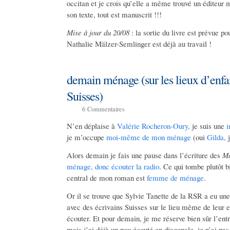
occitan et je crois qu’elle a même trouvé un éditeur 
son texte, tout est manuscrit !!!
Mise à jour du 20/08
: la sortie du livre est prévue po
Nathalie Mälzer-Semlinger est déjà au travail !
demain ménage (sur les lieux d’enfa
Suisses)
6
Commentaires
N’en déplaise à
Valérie Rocheron-Oury,
je suis une
i
je m’occupe
moi-même de mon ménage
(oui
Gilda,
j
Alors demain je fais une pause dans l’écriture des
Ma
ménage, donc écouter la radio
. Ce qui tombe plutôt b
central de mon roman est
femme de ménage
.
Or il se trouve
que Sylvie Tanette de la RSR a eu une 
avec des écrivains Suisses sur le lieu même de leur 
écouter. Et pour demain, je me réserve bien sûr l’ent
mais j’ai déjà un peu écouté en diagonale, je n’ai pa