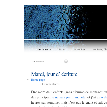
dans la marge
textes
rencontres
contacts, di
«
Précédents
Mardi, jour d’ écriture
Home page
16
Commentaires
Être mère de 3 enfants (sans “femme de ménage” ou a
des principes,
je ne suis pas manchote
, et j’ai un
web
heures par semaine, mais n’est pas feignant et sait cu