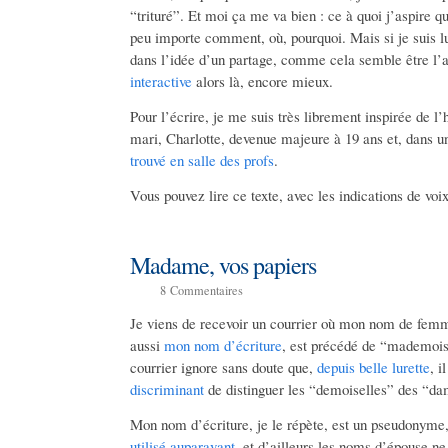
“trituré”. Et moi ça me va bien : ce à quoi j’aspire qua
peu importe comment, où, pourquoi. Mais si je suis lu
dans l’idée d’un partage, comme cela semble être l’
interactive
alors là, encore mieux.
Pour l’écrire, je me suis très librement inspirée de l
mari, Charlotte, devenue majeure à 19 ans et, dans 
trouvé en salle des profs
.
Vous pouvez lire ce texte, avec les indications de voi
Madame, vos papiers
8
Commentaires
Je viens de recevoir un courrier où mon nom de femm
aussi
mon nom d’écriture
, est précédé de “mademoise
courrier ignore sans doute que,
depuis belle lurette
, 
discriminant
de distinguer les “demoiselles” des “
Mon nom d’écriture, je le répète, est un pseudonym
utilisé auparavant
, et d’ailleurs les noms d’épouse n