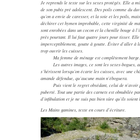
Je reprends le texte sur les sexes protégés. Elle a mi
de son pubis pré adolescent. Des poils comme du duve
qu’on a envie de caresser, et la soie et les poils, ma
déchirer cet hymen improbable, cette virginité de ma
sont enrobées dans un cocon et la chenille bouge à l’in
près pourtant. Il lui faut quatre jours pour tisser. E
imperceptiblement, goutte à goutte. Éviter d’aller à l
trop ouvrir les cuisses.
Ma femme de ménage est complètement barge. Dé
Les autres images, ce sont les sexes-bogues, aux 
s’hérissent lorsqu’on écarte les cuisses, avec une c
amande défendue, qu’aucune main n’éboguera.
Puis vient le regret obsédant, celui de n’avoir p
puberté. Tout une partie des carnets est obnubilée pa
d’infibulation et je ne suis pas bien sûre qu’ils soient
Les Mains gamines, texte en cours d’écriture.