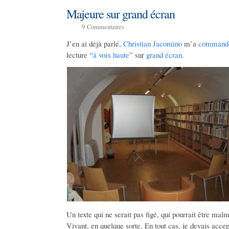
Majeure sur grand écran
9
Commentaires
J’en ai déjà parlé,
Christian Jacomino
m’a
command
lecture “
à voix haute
” sur
grand écran
.
Un texte qui ne serait pas figé, qui pourrait être malm
Vivant, en quelque sorte. En tout cas, je devais accept