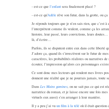
- est-ce que
l’enfant
sera finalement placé ?
- est-ce qu’
Adèle
rêve son futur, dans la grotte, ou ça
Je réponds toujours que je n’en sais rien, que c’est à eu
l’interprètent comme ils veulent, comme ça les arran
histoire, leur passé, leurs convictions, leurs doutes
là, d’écrire…
Parfois, ils se disputent entre eux dans cette liberté qu
J’adore ça, quand ils s’invectivent sur le futur de me
caractères, les probabilités réalistes ou narratives de
écouter, l’impression qu’alors ces personnages
existe
Ce sont donc mes lecteurs qui rendent mes livres possi
donnent une réalité que je ne pourrais jamais, toute se
Dans
Les Mains gamines
,
on ne sait pas ce qui est ré
narratrice du roman, et je laisse encore une fois mes
virtuels eux aussi) s’en arranger à leur manière.
Il y a peu j’ai vu
un film à la télé
où il était question