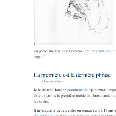
En photo, un dessin de François (ami de
Christian
) : 
trop…”
La première est la dernière phrase
6
Commentaires
Je le disais à Janu en
commentaire
: je connais touj
livres, (parfois la première moitié de phrase seulemen
les écrire.
Il m’est arrivé de reprendre un roman écrit à 17 ans et 
devant les gens
) mais alors bien sûr, je n’ai pas touc