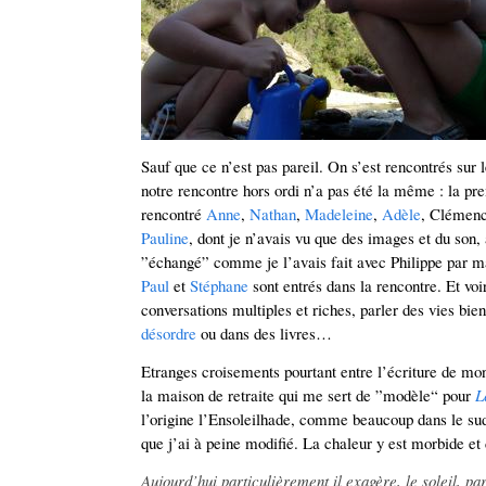
Sauf que ce n’est pas pareil. On s’est rencontrés sur 
notre rencontre hors ordi n’a pas été la même : la pre
rencontré
Anne
,
Nathan
,
Madeleine
,
Adèle
, Clémenc
Pauline
, dont je n’avais vu que des images et du son,
”échangé” comme je l’avais fait avec Philippe par 
Paul
et
Stéphane
sont entrés dans la rencontre. Et voir
conversations multiples et riches, parler des vies bi
désordre
ou dans des livres…
Etranges croisements pourtant entre l’écriture de mon 
la maison de retraite qui me sert de ”modèle“ pour
L
l’origine l’Ensoleilhade, comme beaucoup dans le sud
que j’ai à peine modifié. La chaleur y est morbide et 
Aujourd’hui particulièrement il exagère, le soleil, p